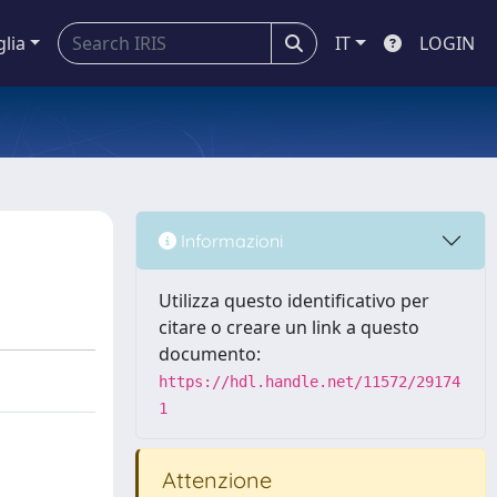
glia
IT
LOGIN
Informazioni
Utilizza questo identificativo per
citare o creare un link a questo
documento:
https://hdl.handle.net/11572/29174
1
Attenzione