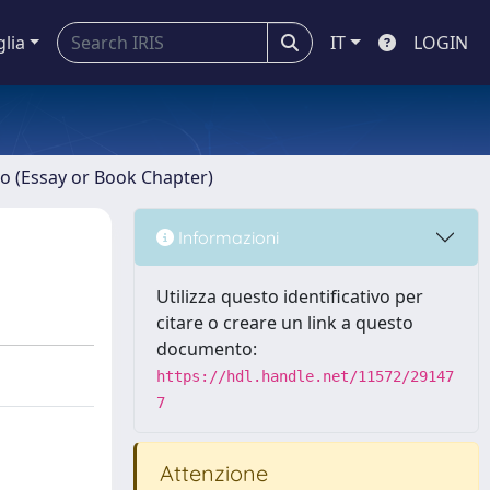
glia
IT
LOGIN
ro (Essay or Book Chapter)
Informazioni
Utilizza questo identificativo per
citare o creare un link a questo
documento:
https://hdl.handle.net/11572/29147
7
Attenzione