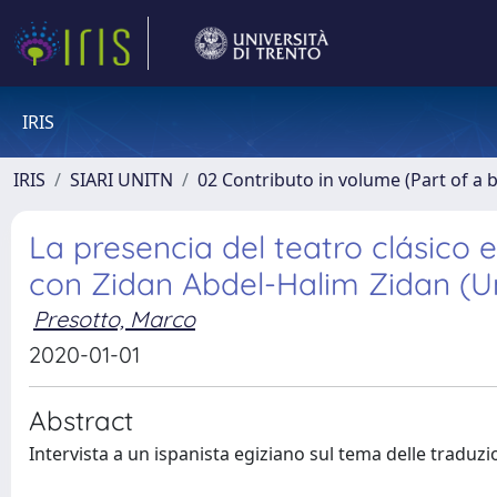
IRIS
IRIS
SIARI UNITN
02 Contributo in volume (Part of a 
La presencia del teatro clásico 
con Zidan Abdel-Halim Zidan (Uni
Presotto, Marco
2020-01-01
Abstract
Intervista a un ispanista egiziano sul tema delle traduz