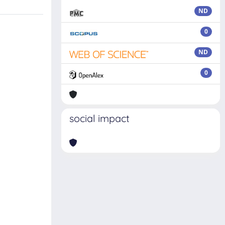
ND
0
ND
0
social impact