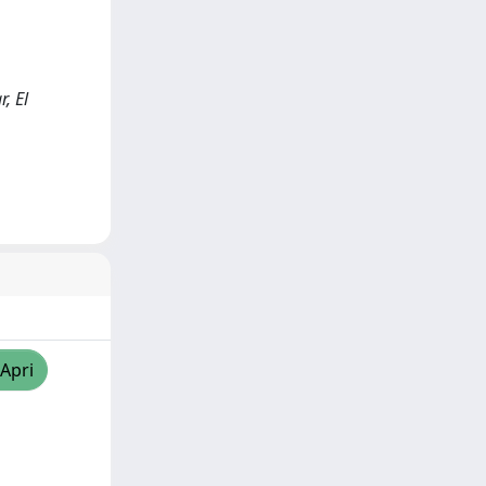
, El
/Apri