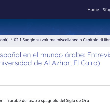
Home
Sfo
book)
02.1 Saggio su volume miscellaneo o Capitolo di lib
español en el mundo árabe: Entrevi
versidad de Al Azhar, El Cairo)
ioni in arabo del teatro spagnolo del Siglo de Oro