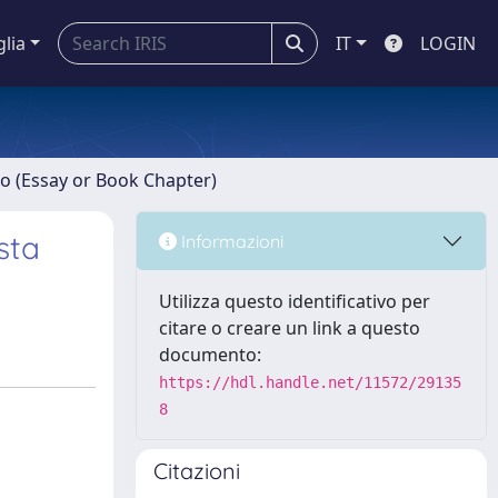
glia
IT
LOGIN
ro (Essay or Book Chapter)
sta
Informazioni
Utilizza questo identificativo per
citare o creare un link a questo
documento:
https://hdl.handle.net/11572/29135
8
Citazioni