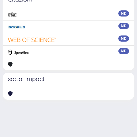
ND
ND
ND
ND
social impact
Powered by
IRIS
-
about IRIS
-
Utilizzo dei cookie
Copyright © 2026