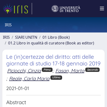
IRIS
IRIS
SIARI UNITN
01 Libro (Book)
01.2 Libro in qualità di curatore (Book as editor)
Le (in)certezze del diritto: atti delle
giornate di studio 17-18 gennaio 2019
Piciocchi, Cinzia
;
Fasan, Marta
Primo
Secondo
;
Reale, Carla Maria
Ultimo
2021-01-01
Abstract