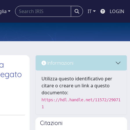
glia
IT
LOGIN
ca
Informazioni
legato
Utilizza questo identificativo per
citare o creare un link a questo
documento:
https://hdl.handle.net/11572/29071
1
Citazioni