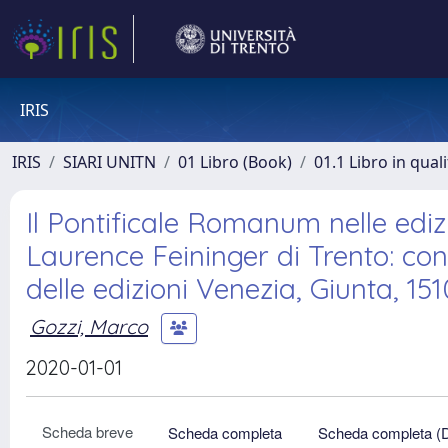
IRIS
IRIS
SIARI UNITN
01 Libro (Book)
01.1 Libro in qual
Il Pontificale Romanum nelle ediz
Laurence Feininger di Trento: con
delle edizioni Venezia, Giunta, 15
Gozzi, Marco
2020-01-01
Scheda breve
Scheda completa
Scheda completa (