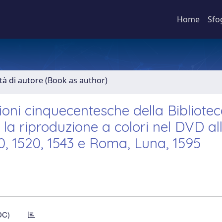
Home
Sfo
ità di autore (Book as author)
ioni cinquecentesche della Bibliote
 la riproduzione a colori nel DVD al
10, 1520, 1543 e Roma, Luna, 1595
DC)