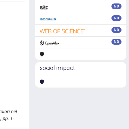
ND
ND
ND
ND
social impact
olori nel
, pp. 1-