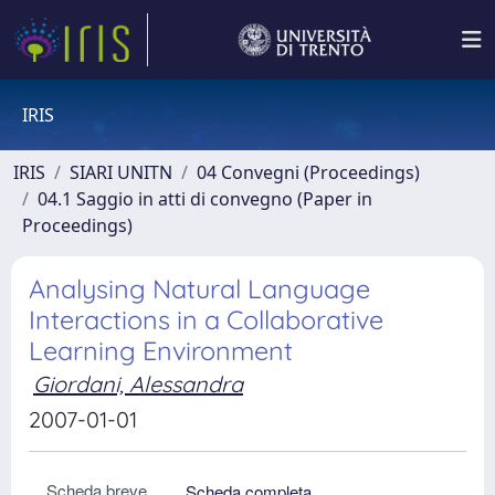
IRIS
IRIS
SIARI UNITN
04 Convegni (Proceedings)
04.1 Saggio in atti di convegno (Paper in
Proceedings)
Analysing Natural Language
Interactions in a Collaborative
Learning Environment
Giordani, Alessandra
2007-01-01
Scheda breve
Scheda completa