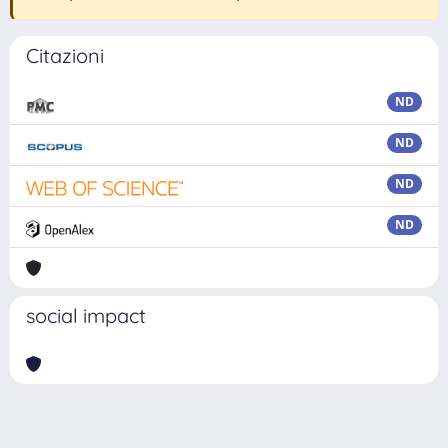
Citazioni
ND
ND
ND
ND
social impact