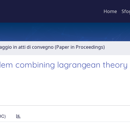
Home
Sfo
aggio in atti di convegno (Paper in Proceedings)
blem combining lagrangean theory 
DC)