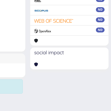
ND
ND
ND
social impact