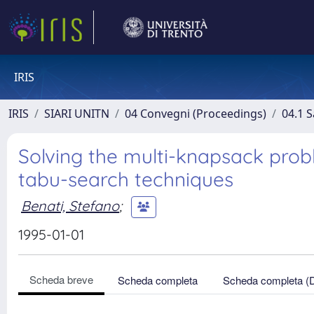
IRIS
IRIS
SIARI UNITN
04 Convegni (Proceedings)
04.1 S
Solving the multi-knapsack pro
tabu-search techniques
Benati, Stefano
;
1995-01-01
Scheda breve
Scheda completa
Scheda completa (