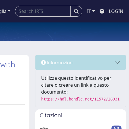
glia
IT
LOGIN
with
Informazioni
Utilizza questo identificativo per
citare o creare un link a questo
documento:
https://hdl.handle.net/11572/28931
Citazioni
ND