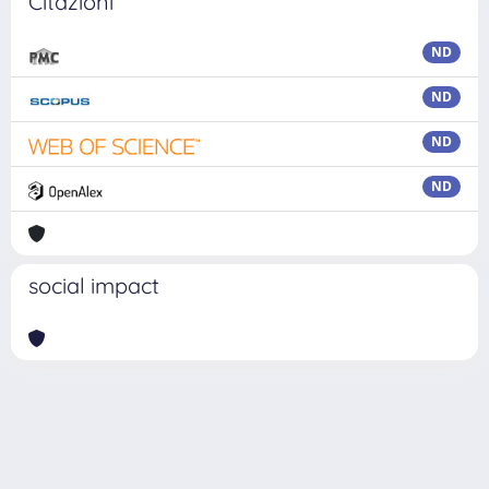
Citazioni
ND
ND
ND
ND
social impact
Powered by
IRIS
-
about IRIS
-