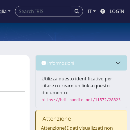
glia
IT
LOGIN
Informazioni
Utilizza questo identificativo per
citare o creare un link a questo
documento:
https://hdl.handle.net/11572/28823
Attenzione
Attenzione! I dati visualizzati non