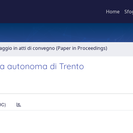
Home
Sfo
aggio in atti di convegno (Paper in Proceedings)
cia autonoma di Trento
DC)