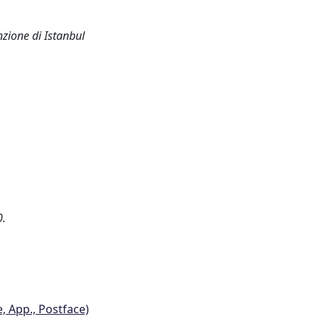
nzione di Istanbul
0.
e, App., Postface)