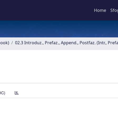
Home
Sfo
book)
02.3 Introduz., Prefaz., Append., Postfaz. (Intr., Pref
DC)