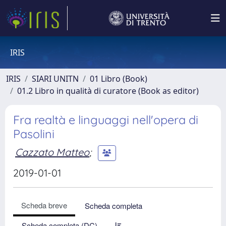
IRIS
IRIS
SIARI UNITN
01 Libro (Book)
01.2 Libro in qualità di curatore (Book as editor)
Fra realtà e linguaggi nell'opera di
Pasolini
Cazzato Matteo
;
2019-01-01
Scheda breve
Scheda completa
Scheda completa (DC)