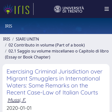
IRIS
IRIS
SIARI UNITN
02 Contributo in volume (Part of a book)
02.1 Saggio su volume miscellaneo o Capitolo di libro
(Essay or Book Chapter)
Exercising Criminal Jurisdiction over
Migrant Smugglers in International
Waters: Some Remarks on the
Recent Case-Law of Italian Courts
Mussi, F.
2020-01-01