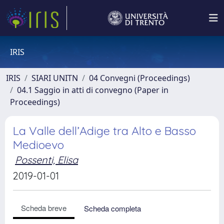
IRIS
IRIS
SIARI UNITN
04 Convegni (Proceedings)
04.1 Saggio in atti di convegno (Paper in
Proceedings)
La Valle dell’Adige tra Alto e Basso
Medioevo
Possenti, Elisa
2019-01-01
Scheda breve
Scheda completa