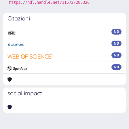
https://hdl.handle.net/11572/285326
Citazioni
ND
ND
ND
ND
social impact