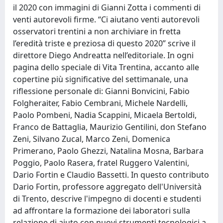
il 2020 con immagini di Gianni Zotta i commenti di
venti autorevoli firme. “Ci aiutano venti autorevoli
osservatori trentini a non archiviare in fretta
l’eredità triste e preziosa di questo 2020” scrive il
direttore Diego Andreatta nell’editoriale. In ogni
pagina dello speciale di Vita Trentina, accanto alle
copertine più significative del settimanale, una
riflessione personale di: Gianni Bonvicini, Fabio
Folgheraiter, Fabio Cembrani, Michele Nardelli,
Paolo Pombeni, Nadia Scappini, Micaela Bertoldi,
Franco de Battaglia, Maurizio Gentilini, don Stefano
Zeni, Silvano Zucal, Marco Zeni, Domenica
Primerano, Paolo Ghezzi, Natalina Mosna, Barbara
Poggio, Paolo Rasera, fratel Ruggero Valentini,
Dario Fortin e Claudio Bassetti. In questo contributo
Dario Fortin, professore aggregato dell'Università
di Trento, descrive l'impegno di docenti e studenti
ad affrontare la formazione dei laboratori sulla
relazione di aiuto con nuovi strumenti tecnologici a