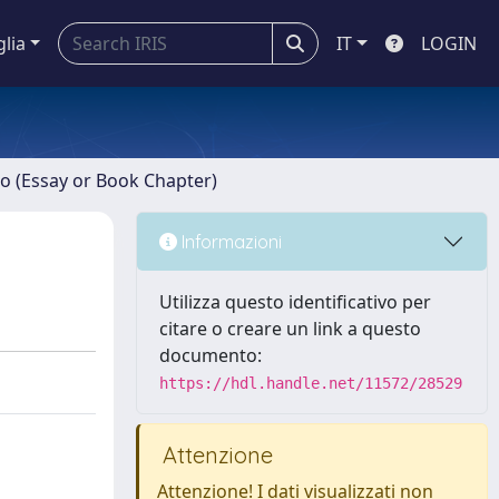
glia
IT
LOGIN
ro (Essay or Book Chapter)
Informazioni
Utilizza questo identificativo per
citare o creare un link a questo
documento:
https://hdl.handle.net/11572/28529
Attenzione
Attenzione! I dati visualizzati non