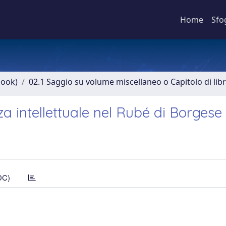
Home
Sfo
book)
02.1 Saggio su volume miscellaneo o Capitolo di lib
za intellettuale nel Rubé di Borgese
DC)