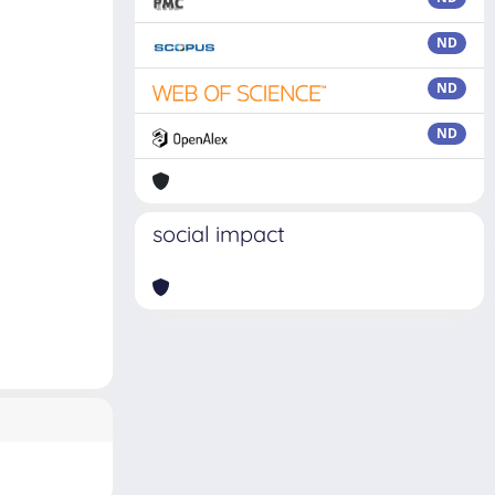
ND
ND
ND
social impact