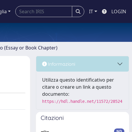
glia
IT
LOGIN
ro (Essay or Book Chapter)
Informazioni
Utilizza questo identificativo per
citare o creare un link a questo
documento:
https://hdl.handle.net/11572/28524
Citazioni
ND