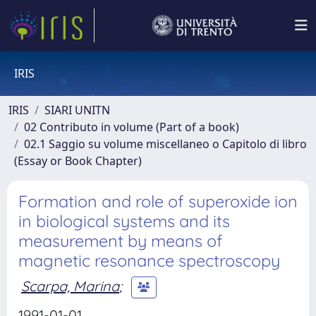
IRIS
IRIS
SIARI UNITN
02 Contributo in volume (Part of a book)
02.1 Saggio su volume miscellaneo o Capitolo di libro
(Essay or Book Chapter)
Formation and role of superoxide ion
in biological systems and its
measurement by means of
magnetic resonance spectroscopy
Scarpa, Marina
;
1991-01-01