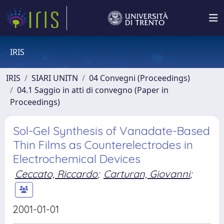
IRIS
IRIS
SIARI UNITN
04 Convegni (Proceedings)
04.1 Saggio in atti di convegno (Paper in
Proceedings)
Sol-Gel Synthesis of Vanadate-Based
Thin Films as Counterelectrodes in
Electrochemical Devices
Ceccato, Riccardo
;
Carturan, Giovanni
;
2001-01-01