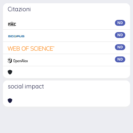
Citazioni
ND
ND
ND
ND
social impact