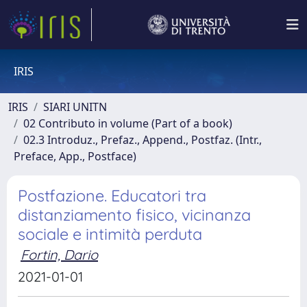
IRIS
IRIS
SIARI UNITN
02 Contributo in volume (Part of a book)
02.3 Introduz., Prefaz., Append., Postfaz. (Intr.,
Preface, App., Postface)
Postfazione. Educatori tra
distanziamento fisico, vicinanza
sociale e intimità perduta
Fortin, Dario
2021-01-01