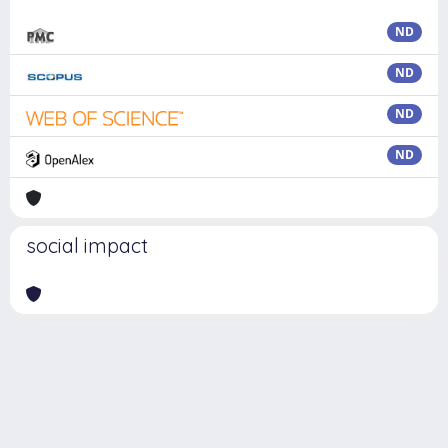
ND
ND
ND
ND
social impact
Powered by
IRIS
-
about IRIS
-
Utilizzo dei cookie
Copyright © 2026