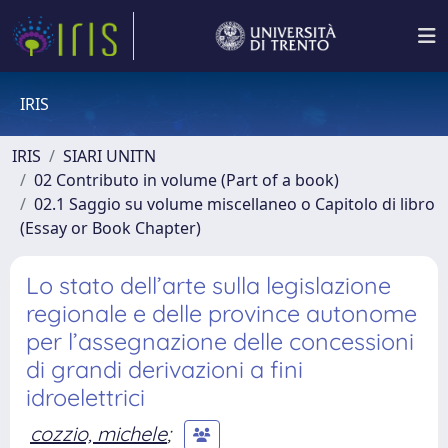
IRIS
IRIS
SIARI UNITN
02 Contributo in volume (Part of a book)
02.1 Saggio su volume miscellaneo o Capitolo di libro
(Essay or Book Chapter)
Lo stato dell’arte sulla legislazione
regionale e delle province autonome
per l’assegnazione delle concessioni
di grandi derivazioni a fini
idroelettrici
cozzio, michele
;