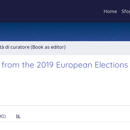
Home
Sfo
ità di curatore (Book as editor)
 from the 2019 European Elections 
DC)