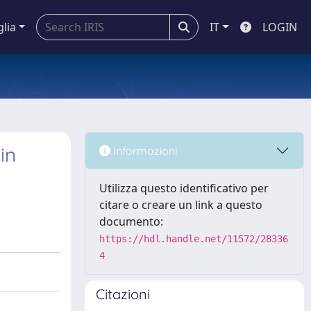
glia
IT
LOGIN
in
Informazioni
Utilizza questo identificativo per
citare o creare un link a questo
documento:
https://hdl.handle.net/11572/28336
4
Citazioni