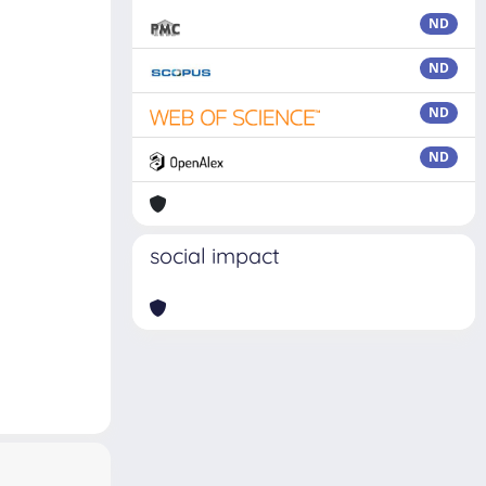
ND
ND
ND
ND
social impact