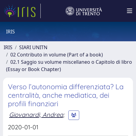
IRIS
IRIS
SIARI UNITN
02 Contributo in volume (Part of a book)
02.1 Saggio su volume miscellaneo o Capitolo di libro
(Essay or Book Chapter)
Verso l’autonomia differenziata? La
centralità, anche mediatica, dei
profili finanziari
Giovanardi, Andrea
;
2020-01-01