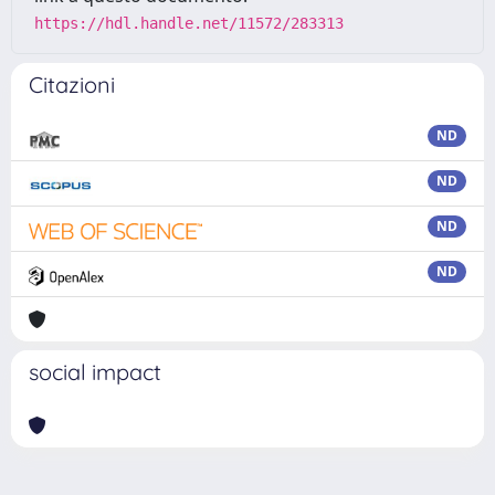
https://hdl.handle.net/11572/283313
Citazioni
ND
ND
ND
ND
social impact