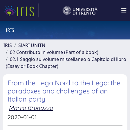
IRIS
IRIS
SIARI UNITN
02 Contributo in volume (Part of a book)
02.1 Saggio su volume miscellaneo o Capitolo di libro
(Essay or Book Chapter)
From the Lega Nord to the Lega: the
paradoxes and challenges of an
Italian party
Marco Brunazzo
2020-01-01