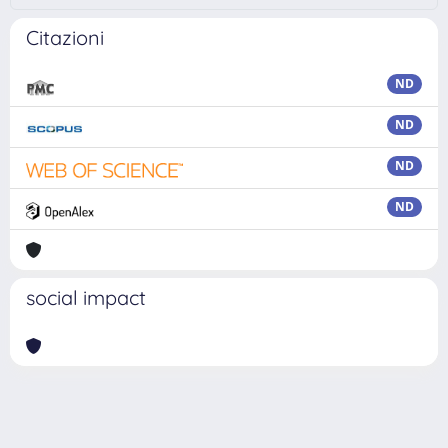
Citazioni
ND
ND
ND
ND
social impact