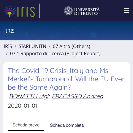
IRIS
IRIS
SIARI UNITN
07 Altro (Others)
07.1 Rapporto di ricerca (Project Report)
The Covid-19 Crisis, Italy and Ms
Merkel’s Turnaround: Will the EU Ever
be the Same Again?
BONATTI Luigi
;
FRACASSO Andrea
2020-01-01
Scheda breve
Scheda completa