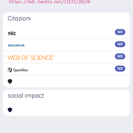
https://hdl.handle.net/11572/28120
Citazioni
ND
ND
ND
ND
social impact