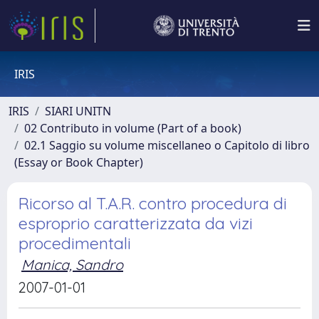
IRIS
IRIS
SIARI UNITN
02 Contributo in volume (Part of a book)
02.1 Saggio su volume miscellaneo o Capitolo di libro
(Essay or Book Chapter)
Ricorso al T.A.R. contro procedura di
esproprio caratterizzata da vizi
procedimentali
Manica, Sandro
2007-01-01