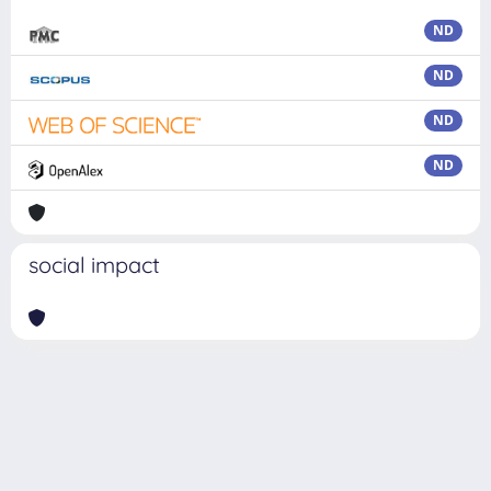
ND
ND
ND
ND
social impact
Powered by
IRIS
-
about IRIS
-
Utilizzo dei cookie
Copyright © 2026