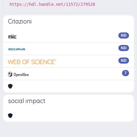
https://hdl.handle.net/11572/279528
Citazioni
ND
ND
ND
7
social impact