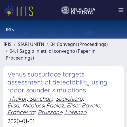
IRIS
IRIS
SIARI UNITN
04 Convegni (Proceedings)
04.1 Saggio in atti di convegno (Paper in
Proceedings)
Venus subsurface targets:
assessment of detectability using
radar sounder simulations
Thakur, Sanchari
;
Sbalchiero,
Elisa
;
Nicolussi Paolaz, Elisa
;
Bovolo,
Francesca
;
Bruzzone, Lorenzo
2020-01-01