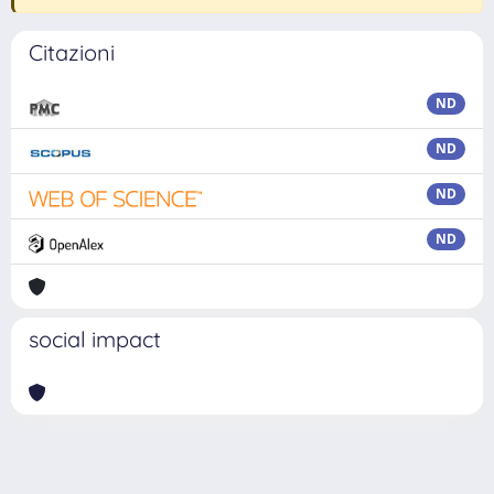
Citazioni
ND
ND
ND
ND
social impact