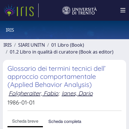
IRIS
IRIS
SIARI UNITN
01 Libro (Book)
01.2 Libro in qualità di curatore (Book as editor)
Glossario dei termini tecnici dell’
approccio comportamentale
(Applied Behavior Analysis)
Folgheraiter, Fabio
;
Ianes, Dario
1986-01-01
Scheda breve
Scheda completa