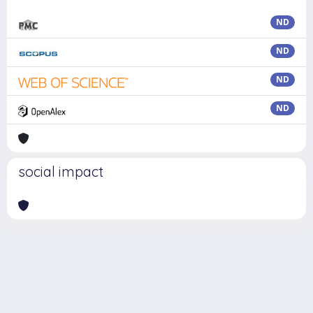
ND
ND
ND
ND
social impact
Powered by
IRIS
-
about IRIS
-
Utilizzo dei cookie
Copyright © 2026