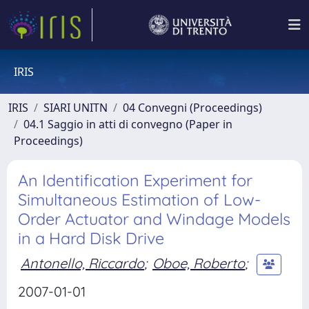
IRIS
IRIS
SIARI UNITN
04 Convegni (Proceedings)
04.1 Saggio in atti di convegno (Paper in
Proceedings)
An Identification Experiment for
Simultaneous Estimation of Low-
Order Actuator and Windage Models
in a Hard Disk Drive
Antonello, Riccardo
;
Oboe, Roberto
;
2007-01-01