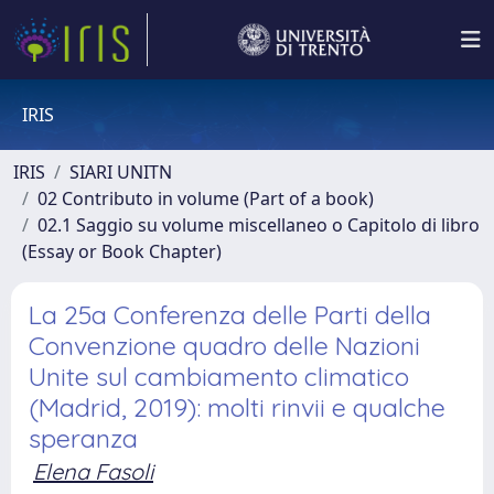
IRIS
IRIS
SIARI UNITN
02 Contributo in volume (Part of a book)
02.1 Saggio su volume miscellaneo o Capitolo di libro
(Essay or Book Chapter)
La 25a Conferenza delle Parti della
Convenzione quadro delle Nazioni
Unite sul cambiamento climatico
(Madrid, 2019): molti rinvii e qualche
speranza
Elena Fasoli