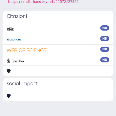
https://hdl.handle.net/11572/27825
Citazioni
ND
ND
ND
ND
social impact