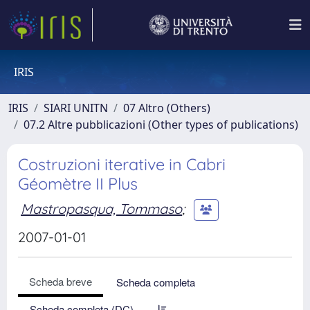
IRIS
IRIS
SIARI UNITN
07 Altro (Others)
07.2 Altre pubblicazioni (Other types of publications)
Costruzioni iterative in Cabri
Géomètre II Plus
Mastropasqua, Tommaso
;
2007-01-01
Scheda breve
Scheda completa
Scheda completa (DC)