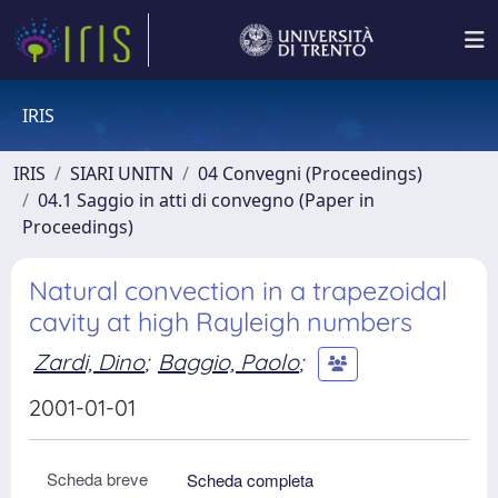
IRIS
IRIS
SIARI UNITN
04 Convegni (Proceedings)
04.1 Saggio in atti di convegno (Paper in
Proceedings)
Natural convection in a trapezoidal
cavity at high Rayleigh numbers
Zardi, Dino
;
Baggio, Paolo
;
2001-01-01
Scheda breve
Scheda completa