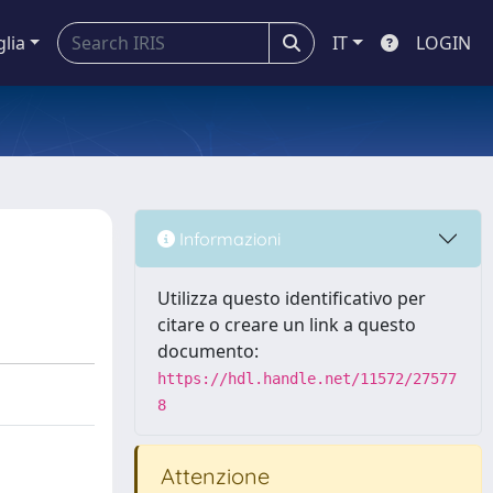
glia
IT
LOGIN
Informazioni
Utilizza questo identificativo per
citare o creare un link a questo
documento:
https://hdl.handle.net/11572/27577
8
Attenzione