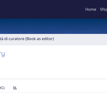
Home
Sfo
ità di curatore (Book as editor)
ry
DC)