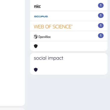
1
1
1
1
social impact