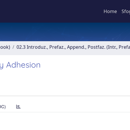
Home
Sfo
book)
02.3 Introduz., Prefaz., Append., Postfaz. (Intr., Pref
ry Adhesion
DC)