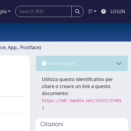
glia
IT
LOGIN
ace, App., Postface)
Informazioni
Utilizza questo identificativo per
citare o creare un link a questo
documento:
https://hdl.handle.net/11572/27491
1
Citazioni