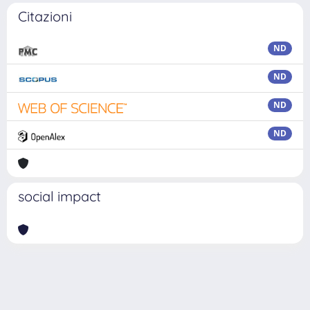
Citazioni
ND
ND
ND
ND
social impact
Powered by
IRIS
-
about IRIS
-