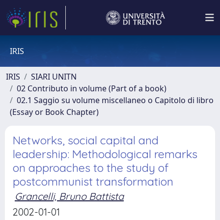
IRIS
IRIS
SIARI UNITN
02 Contributo in volume (Part of a book)
02.1 Saggio su volume miscellaneo o Capitolo di libro
(Essay or Book Chapter)
Networks, social capital and
leadership: Methodological remarks
on approaches to the study of
postcommunist transformation
Grancelli, Bruno Battista
2002-01-01