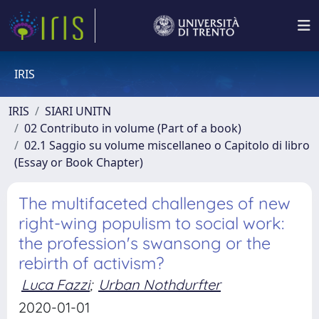
IRIS
IRIS
SIARI UNITN
02 Contributo in volume (Part of a book)
02.1 Saggio su volume miscellaneo o Capitolo di libro
(Essay or Book Chapter)
The multifaceted challenges of new
right-wing populism to social work:
the profession's swansong or the
rebirth of activism?
Luca Fazzi
;
Urban Nothdurfter
2020-01-01