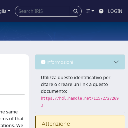
glia
IT
LOGIN
s
Informazioni
Utilizza questo identificativo per
citare o creare un link a questo
documento:
https://hdl.handle.net/11572/27269
3
 the same
ems of that
Attenzione
rations. We