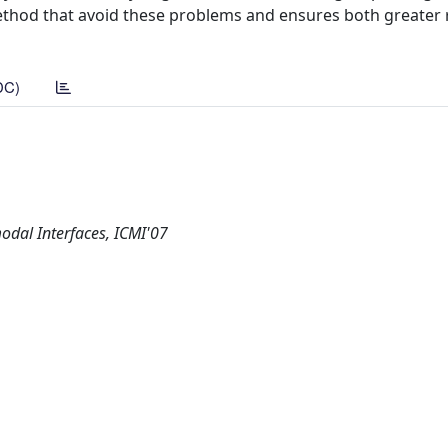
ethod that avoid these problems and ensures both greater
DC)
odal Interfaces, ICMI'07