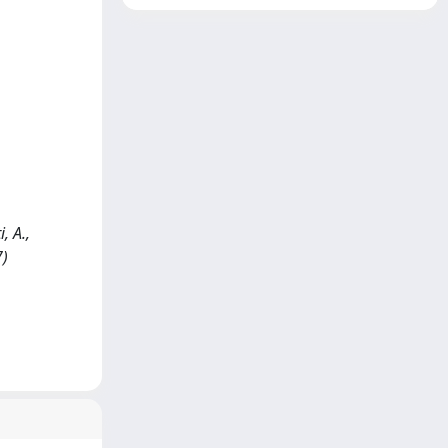
, A.,
7)