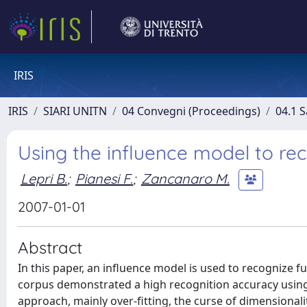
IRIS
IRIS
SIARI UNITN
04 Convegni (Proceedings)
04.1 S
Using the influence model to rec
Lepri B.
;
Pianesi F.
;
Zancanaro M.
2007-01-01
Abstract
In this paper, an influence model is used to recognize 
corpus demonstrated a high recognition accuracy using 
approach, mainly over-fitting, the curse of dimensionali