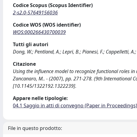
Codice Scopus (Scopus Identifier)
2-s2.0-57649156036
Codice WOS (WOS identifier)
WOS:000266430700039
Tutti gli autori
Dong, W.; Pentland, A.; Lepri, B.; Pianesi, F.; Cappelletti, A
Citazione
Using the influence model to recognize functional roles in me
Zancanaro, M.. - (2007), pp. 271-278. (9th International
[10.1145/1322192.1322239].
Appare nelle tipologie:
04.1 Saggio in atti di convegno (Paper in Proceedings
File in questo prodotto: