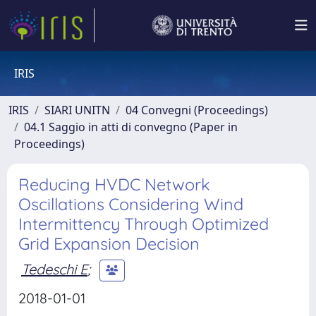
IRIS
IRIS
SIARI UNITN
04 Convegni (Proceedings)
04.1 Saggio in atti di convegno (Paper in
Proceedings)
Reducing HVDC Network
Oscillations Considering Wind
Intermittency Through Optimized
Grid Expansion Decision
Tedeschi E
;
2018-01-01