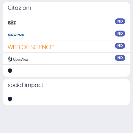
Citazioni
ND
ND
ND
ND
social impact