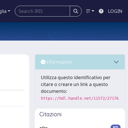
glia
IT
LOGIN
Informazioni
Utilizza questo identificativo per
citare o creare un link a questo
documento:
https://hdl.handle.net/11572/27176
Citazioni
ND