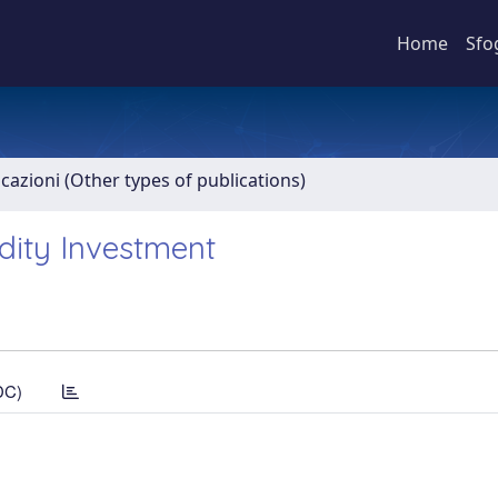
Home
Sfo
icazioni (Other types of publications)
ity Investment
DC)