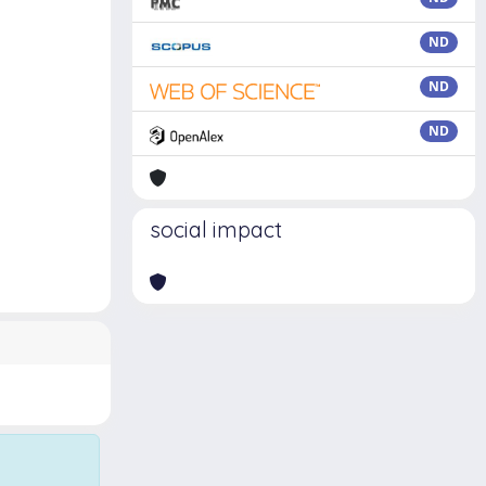
ND
ND
ND
social impact