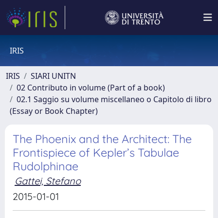
IRIS
IRIS
SIARI UNITN
02 Contributo in volume (Part of a book)
02.1 Saggio su volume miscellaneo o Capitolo di libro
(Essay or Book Chapter)
The Phoenix and the Architect: The
Frontispiece of Kepler’s Tabulae
Rudolphinae
Gattei, Stefano
2015-01-01