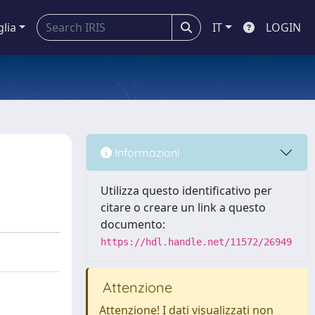
glia
IT
LOGIN
Informazioni
Utilizza questo identificativo per
citare o creare un link a questo
documento:
https://hdl.handle.net/11572/26949
Attenzione
Attenzione! I dati visualizzati non