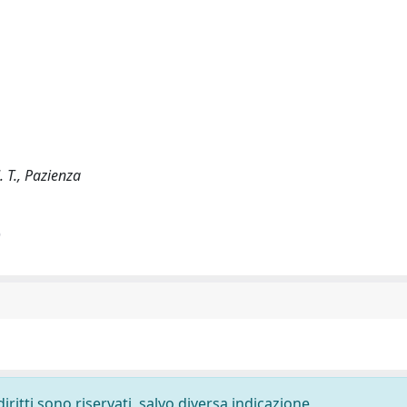
. T., Pazienza
)
diritti sono riservati, salvo diversa indicazione