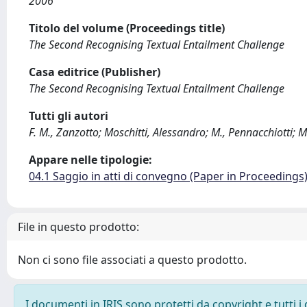
2006
Titolo del volume (Proceedings title)
The Second Recognising Textual Entailment Challenge
Casa editrice (Publisher)
The Second Recognising Textual Entailment Challenge
Tutti gli autori
F. M., Zanzotto; Moschitti, Alessandro; M., Pennacchiotti; M
Appare nelle tipologie:
04.1 Saggio in atti di convegno (Paper in Proceedings
File in questo prodotto:
Non ci sono file associati a questo prodotto.
I documenti in IRIS sono protetti da copyright e tutti i 