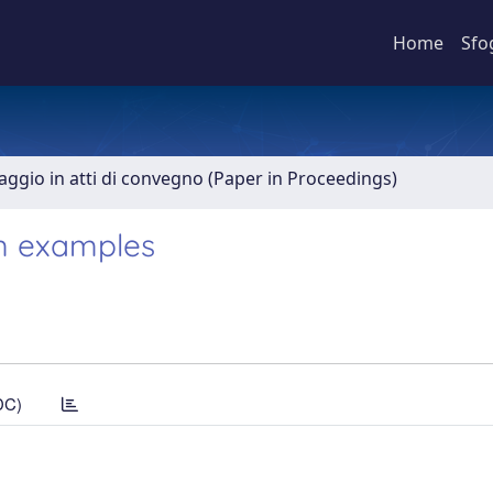
Home
Sfo
aggio in atti di convegno (Paper in Proceedings)
om examples
DC)