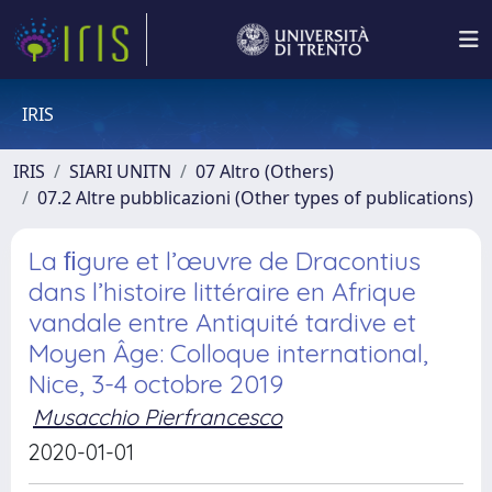
IRIS
IRIS
SIARI UNITN
07 Altro (Others)
07.2 Altre pubblicazioni (Other types of publications)
La ﬁgure et l’œuvre de Dracontius
dans l’histoire littéraire en Afrique
vandale entre Antiquité tardive et
Moyen Âge: Colloque international,
Nice, 3-4 octobre 2019
Musacchio Pierfrancesco
2020-01-01