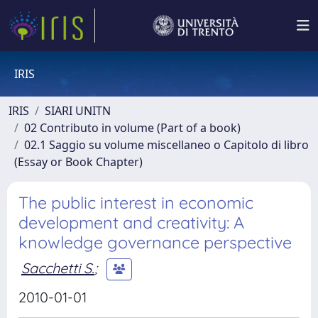
IRIS
IRIS
SIARI UNITN
02 Contributo in volume (Part of a book)
02.1 Saggio su volume miscellaneo o Capitolo di libro
(Essay or Book Chapter)
The public interest in economic
development and creativity: A
knowledge governance perspective
Sacchetti S.
;
2010-01-01